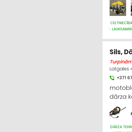
CELTNIECĪBA
LAUKSAIMNI
HIDRAULISK
KRAVAS AUT
LAUKSAIMN
Sils, 
DZINĒJI, M
Turpinām 
Latgales 
+371 6
motoblok
dārza 
DĀRZA TEHN