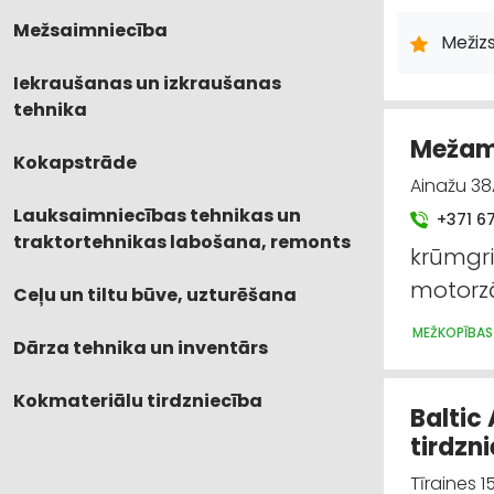
CELTNIECĪB
Mežsaimniecība
GRANTS, SM
Mežiz
Iekraušanas un izkraušanas
tehnika
Mežam 
Kokapstrāde
Ainažu 38A
Lauksaimniecības tehnikas un
+371 6
traktortehnikas labošana, remonts
krūmgrie
motorz
Ceļu un tiltu būve, uzturēšana
MEŽKOPĪBAS
Dārza tehnika un inventārs
Kokmateriālu tirdzniecība
Baltic
tirdzn
Tīraines 1