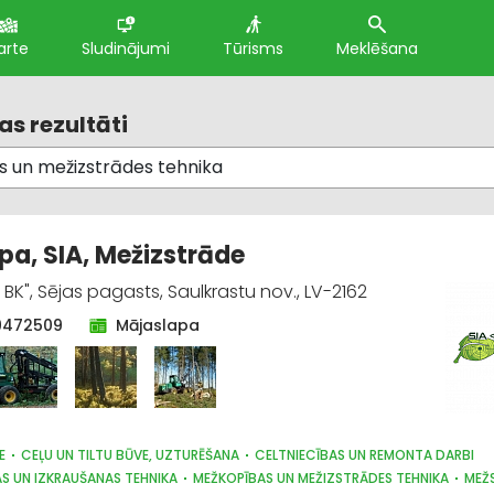
arte
Sludinājumi
Tūrisms
Meklēšana
s rezultāti
pa, SIA, Mežizstrāde
BK", Sējas pagasts, Saulkrastu nov., LV-2162
9472509
Mājaslapa
E
CEĻU UN TILTU BŪVE, UZTURĒŠANA
CELTNIECĪBAS UN REMONTA DARBI
S UN IZKRAUŠANAS TEHNIKA
MEŽKOPĪBAS UN MEŽIZSTRĀDES TEHNIKA
MEŽ