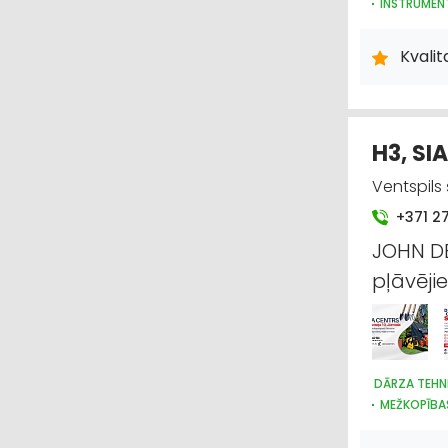
INSTRUMEN
Kvali
H3, SI
Ventspils 
+371 2
JOHN DE
pļāvēji
DĀRZA TEHN
MEŽKOPĪBA
LAUKSAIMN
LAUKSAIMNI