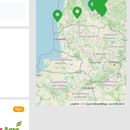
Leaflet
| ©
OpenStreetMap
contributors
Rīga