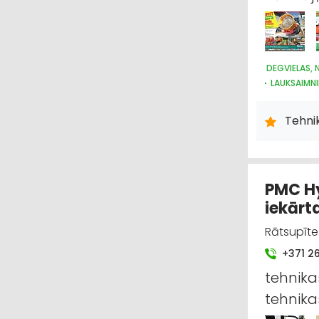
DEGVIELAS,
LAUKSAIMNI
IEKRAUŠANA
LAUKSAIMNI
Tehni
MEŽKOPĪBA
LABIEKĀRT
LAUKSAIMN
PMC Hy
iekārt
Rātsupītes
+371 2
tehnika
tehnika