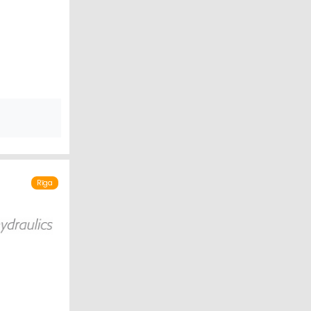
NIKAS NOMA
MĒRVIELAS
ĀRS
Rīga