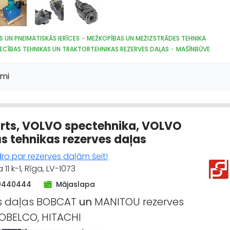
S UN PNEIMATISKĀS IERĪCES
MEŽKOPĪBAS UN MEŽIZSTRĀDES TEHNIKA
ECĪBAS TEHNIKAS UN TRAKTORTEHNIKAS REZERVES DAĻAS
MAŠĪNBŪVE
ĀS IEKĀRTAS, AUTOMATIZĀCIJA
KOKAPSTRĀDES IEKĀRTAS UN INSTRUMENTI
RĀDES IEKĀRTAS UN INSTRUMENTI
KOKAPSTRĀDE
METĀLAPSTRĀDE
mi
 UN REMONTS
rts, VOLVO spectehnika, VOLVO
 tehnikas rezerves daļas
ro par rezerves daļām šeit!
 11 k-1, Rīga, LV-1073
20440444
Mājaslapa
es daļas BOBCAT
un
MANITOU rezerves
OBELCO, HITACHI