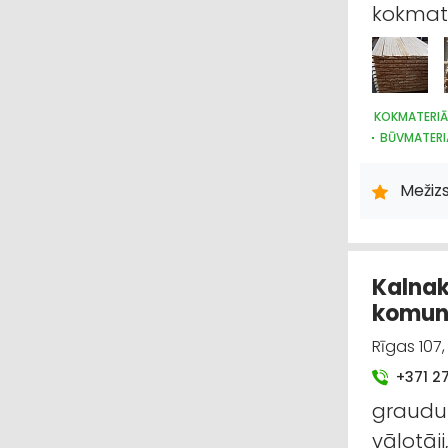
kokmate
KOKMATERIĀ
BŪVMATERI
APDARES MA
BŪVMATERI
Mežiz
MEŽKOPĪBA
Kalnak
komun
Rīgas 107
+371 2
graudu 
vālotāji