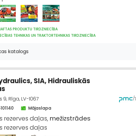
 NAFTAS PRODUKTU TIRDZNIECĪBA
ECĪBAS TEHNIKAS UN TRAKTORTEHNIKAS TIRDZNIECĪBA
S UN IZKRAUŠANAS TEHNIKA
LAUKSAIMNIECĪBAS TEHNIKAS UN TRAKTORTEH
ECĪBAS TEHNIKAS UN TRAKTORTEHNIKAS REZERVES DAĻAS
MOTORU EĻĻAS, S
kas katalogs
S UN MEŽIZSTRĀDES TEHNIKA
AUTO ĶĪMIJA, AUTO KRĀSAS
OŠANA, APZAĻUMOŠANA
UZKOPŠANAS SERVISS
DĀRZA TEHNIKA UN INVENT
IECĪBAS TEHNIKAS UN TRAKTORTEHNIKAS LABOŠANA, REMONTS
draulics, SIA, Hidrauliskās
as
 9, Rīga, LV-1067
6101140
Mājaslapa
s rezerves daļas,
mežizstrādes
s rezerves daļas