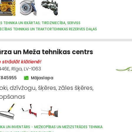
S TEHNIKA UN IEKĀRTAS; TIRDZNIECĪBA, SERVISS
ECĪBAS TEHNIKAS UN TRAKTORTEHNIKAS REZERVES DAĻAS
ĀS UN PNEIMATISKĀS IERĪCES
MEŽKOPĪBAS UN MEŽIZSTRĀDES TEHNIKA
O, APKOPE UN REZERVES DAĻAS
IEKRAUŠANAS UN IZKRAUŠANAS TEHNIKA
IECĪBAS TEHNIKAS UN TRAKTORTEHNIKAS LABOŠANA, REMONTS
Dārza un Meža tehnikas centrs
OTORI, TO REMONTS
TRAKTORTEHNIKAS UZRAUDZĪBA
OSTAS, KUĢU SATIK
strādāt klātienē!
446E, Rīga, LV-1063
7845955
Mājaslapa
i, dzīvžogu, šķēres, zāles šķēres,
kopšanas
IKA UN INVENTĀRS
MEŽKOPĪBAS UN MEŽIZSTRĀDES TEHNIKA