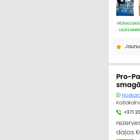
HIDRAULISKĀ
LAUKSAIMNI
RŪPNIECISK
METĀLAPST
Jaunu
KUĢU BŪVE
Pro-Pa
smagās
Noskaid
Katlakalna
+371 
rezerv
daļas K