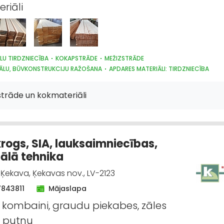
riāli
LU TIRDZNIECĪBA
KOKAPSTRĀDE
MEŽIZSTRĀDE
ĀLU, BŪVKONSTRUKCIJU RAŽOŠANA
APDARES MATERIĀLI: TIRDZNIECĪBA
TERIĀLI: VAIRUMTIRDZNIECĪBA
BŪVMATERIĀLU, BŪVKONSTRUKCIJU TIRDZNI
ĀLU, BŪVKONSTRUKCIJU VAIRUMTIRDZNIECĪBA
KURINĀMAIS
strāde un kokmateriāli
S UN MEŽIZSTRĀDES TEHNIKA
MEŽSAIMNIECĪBA
APDARES MATERIĀLI: GRĪDA
rogs, SIA, lauksaimniecības,
ālā tehnika
, Ķekava, Ķekavas nov., LV-2123
7843811
Mājaslapa
kombaini, graudu piekabes, zāles
, putnu