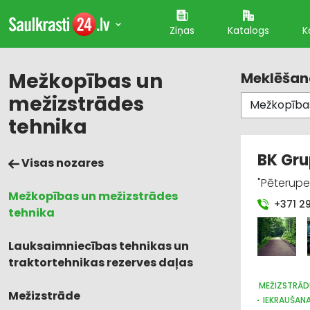
Ziņas
Katalogs
K
Mežkopības un
Meklēšana
mežizstrādes
tehnika
BK Gru
Visas nozares
"Pēterupe 
Mežkopības un mežizstrādes
+371 2
tehnika
Lauksaimniecības tehnikas un
traktortehnikas rezerves daļas
MEŽIZSTRĀD
Mežizstrāde
IEKRAUŠANA