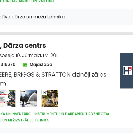
TU UN DARBARĪKU TIRDZNIECĪBA
tatīva dārza un meža tehnika
A, Dārza centrs
šoseja 10, Jūrmala, LV-2011
7316670
Mājaslapa
ERE, BRIGGS & STRATTON dzinēji zāles
em
IKA UN INVENTĀRS
INSTRUMENTU UN DARBARĪKU TIRDZNIECĪBA
S UN MEŽIZSTRĀDES TEHNIKA
IECĪBAS TEHNIKAS UN TRAKTORTEHNIKAS LABOŠANA, REMONTS
ECĪBAS TEHNIKAS UN TRAKTORTEHNIKAS REZERVES DAĻAS