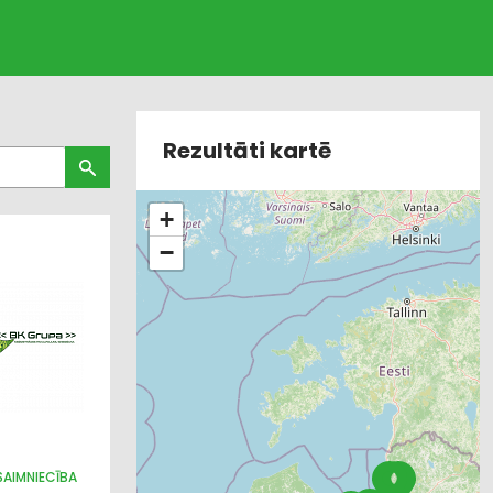
Rezultāti kartē
+
−
SAIMNIECĪBA