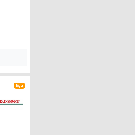
ECĪBA
S SEGUMI
Rīga