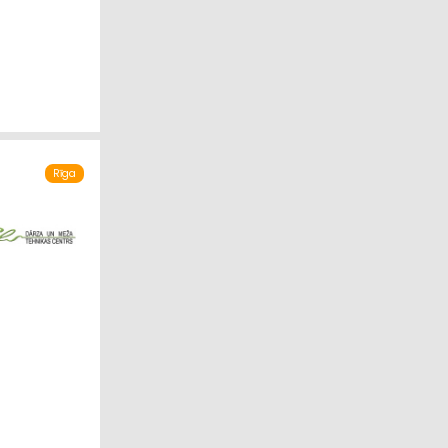
Rīga
SME