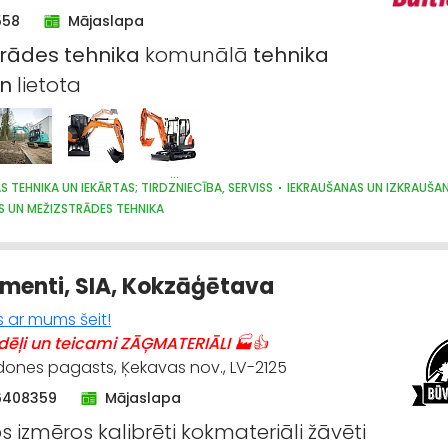
558
Mājaslapa
trādes
tehnika
komunālā
tehnika
n
lietota
S TEHNIKA UN IEKĀRTAS; TIRDZNIECĪBA, SERVISS
IEKRAUŠANAS UN IZKRAUŠA
S UN MEŽIZSTRĀDES TEHNIKA
ECĪBAS TEHNIKAS UN TRAKTORTEHNIKAS TIRDZNIECĪBA
ECĪBAS TEHNIKAS UN TRAKTORTEHNIKAS REZERVES DAĻAS
IECĪBAS TEHNIKAS UN TRAKTORTEHNIKAS LABOŠANA, REMONTS
menti, SIA, Kokzāģētava
LTU BŪVE, UZTURĒŠANA
s ar mums šeit!
ēļi un teicami ZĀĢMATERIĀLI 🏭👍
aldones pagasts, Ķekavas nov., LV-2125
6408359
Mājaslapa
 izmēros kalibrēti kokmateriāli žāvēti