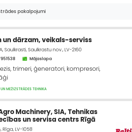
AS TEHNIKA UN IEKĀRTAS; NOMA
ATKRITUMU IZVEŠANA, KONTEINERU NOMA
ILTS, AKMENS IEGUVE
KRAVU PĀRVADĀJUMI: AUTO
strādes pakalpojumi
un dārzam, veikals-serviss
, Saulkrasti, Saulkrastu nov., LV-2160
7951538
Mājaslapa
zis, trimeri, ģeneratori, kompresori,
āģi
 UN MEŽIZSTRĀDES TEHNIKA
 Agro Machinery, SIA, Tehnikas
iecības un servisa centrs Rīgā
5, Rīga, LV-1058