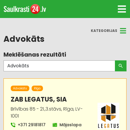
KATEGORIJAS
Advokāts
Meklēšanas rezultāti
Visas nozares
Advokāti
Juridiskie pakalpojumi
Advokāts
Rīga
ZAB LEGATUS, SIA
Brīvības 85 - 21.,3.stāvs, Rīga, LV-
1001
+371 29181817
Mājaslapa