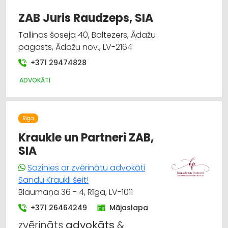
ZAB Juris Raudzeps, SIA
Tallinas šoseja 40, Baltezers, Ādažu
pagasts, Ādažu nov., LV-2164
+371 29474828
ADVOKĀTI
Rīga
Kraukle un Partneri ZAB,
SIA
Sazinies ar zvērinātu advokāti
Sandu Kraukli šeit!
Blaumaņa 36 - 4, Rīga, LV-1011
+371 26464249
Mājaslapa
zvērināts
advokāts
&