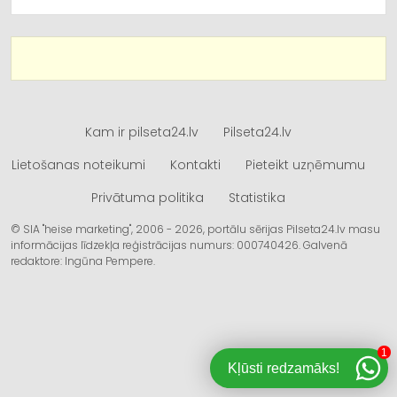
Kam ir pilseta24.lv
Pilseta24.lv
Lietošanas noteikumi
Kontakti
Pieteikt uzņēmumu
Privātuma politika
Statistika
© SIA "heise marketing", 2006 - 2026, portālu sērijas Pilseta24.lv masu
informācijas līdzekļa reģistrācijas numurs: 000740426. Galvenā
redaktore: Ingūna Pempere.
1
Kļūsti redzamāks!